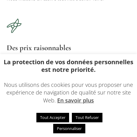
Des prix raisonnables
Nous proposons nos services à des prix abordables.
La protection de vos données personnelles
est notre priorité.
Nous utilisons des cookies pour vous proposer une
expérience de navigation de qualité sur notre site
Web.
En savoir plus
Personnalisé
Tout Accepter
Tout Refuser
Nous assurons la qualité de notre travail fait « sur mesure
Personnaliser
».