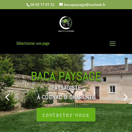
06 05 17 91 52
bacapaysage@outlook.fr
Sélectionner une page
BACA PAYSAGE
PAYSAGISTE
À COGNAC & CHARENTE
contactez-nous